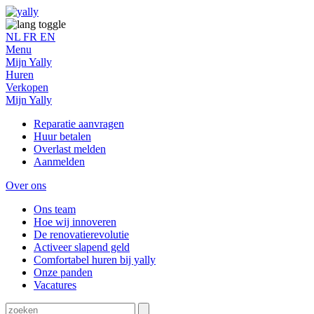
NL
FR
EN
Menu
Mijn Yally
Huren
Verkopen
Mijn Yally
Reparatie aanvragen
Huur betalen
Overlast melden
Aanmelden
Over ons
Ons team
Hoe wij innoveren
De renovatierevolutie
Activeer slapend geld
Comfortabel huren bij yally
Onze panden
Vacatures