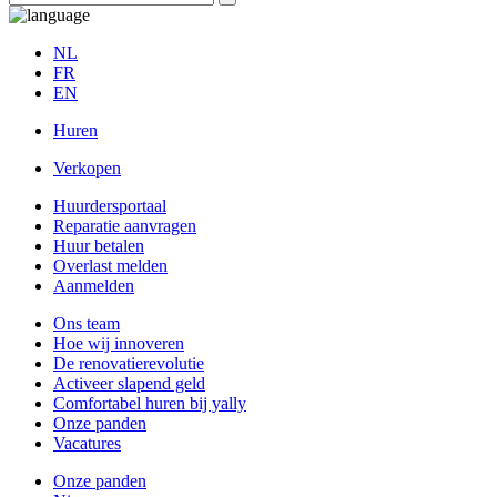
NL
FR
EN
Huren
Verkopen
Huurdersportaal
Reparatie aanvragen
Huur betalen
Overlast melden
Aanmelden
Ons team
Hoe wij innoveren
De renovatierevolutie
Activeer slapend geld
Comfortabel huren bij yally
Onze panden
Vacatures
Onze panden